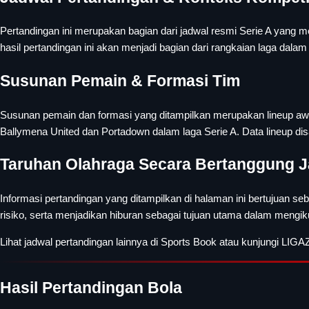
Pertandingan ini merupakan bagian dari jadwal resmi Serie A yang
hasil pertandingan ini akan menjadi bagian dari rangkaian laga dalam
Susunan Pemain & Formasi Tim
Susunan pemain dan formasi yang ditampilkan merupakan lineup awa
Ballymena United dan Portadown dalam laga Serie A. Data lineup disa
Taruhan Olahraga Secara Bertanggung 
Informasi pertandingan yang ditampilkan di halaman ini bertujuan
risiko, serta menjadikan hiburan sebagai tujuan utama dalam mengiku
Lihat jadwal pertandingan lainnya di
Sports Book
atau kunjungi
LIGA
Hasil Pertandingan Bola