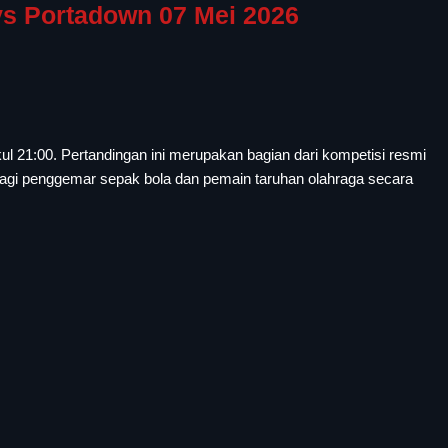
vs Portadown 07 Mei 2026
l 21:00. Pertandingan ini merupakan bagian dari kompetisi resmi
i bagi penggemar sepak bola dan pemain taruhan olahraga secara