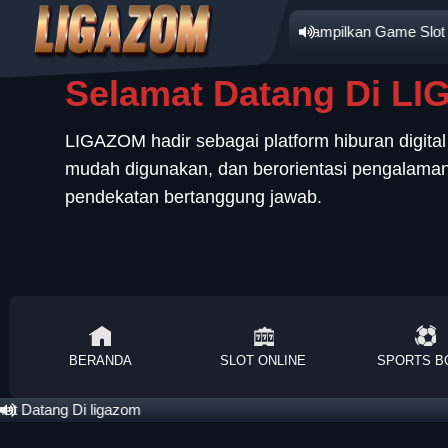
ritahuan : Situs Resmi Menampilkan Game Slot dan Result Update 
Selamat Datang Di
LI
LIGAZOM hadir sebagai platform hiburan digital 
mudah digunakan, dan berorientasi pengalam
pendekatan bertanggung jawab.
BERANDA
SLOT ONLINE
SPORTS B
atang Di ligazom