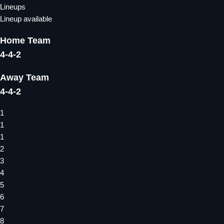
Lineups
Lineup available
Home Team
4-4-2
Away Team
4-4-2
1
1
1
2
3
4
5
6
7
8