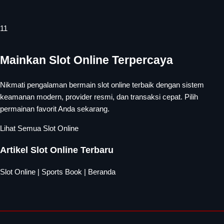
11
Mainkan Slot Online Terpercaya
Nikmati pengalaman bermain slot online terbaik dengan sistem
keamanan modern, provider resmi, dan transaksi cepat. Pilih
permainan favorit Anda sekarang.
Lihat Semua Slot Online
Artikel Slot Online Terbaru
Slot Online
|
Sports Book
|
Beranda