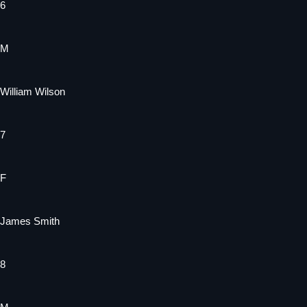
6
M
William Wilson
7
F
James Smith
8