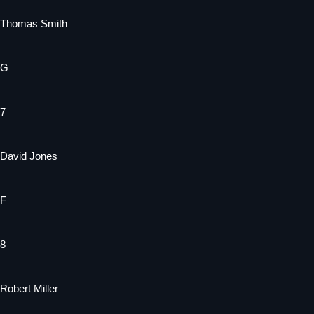
Thomas Smith
G
7
David Jones
F
8
Robert Miller