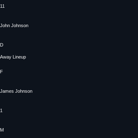
11
John Johnson
D
Away Lineup
F
James Johnson
1
M