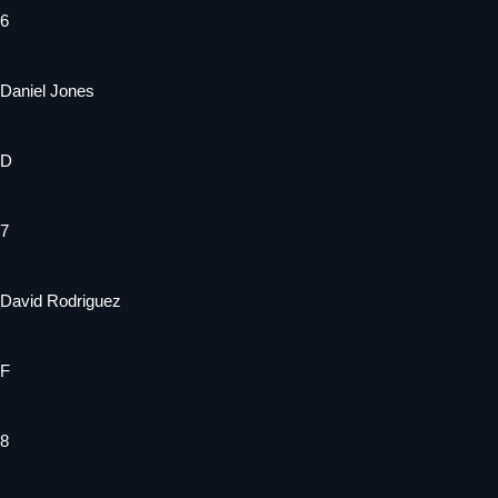
6
Daniel Jones
D
7
David Rodriguez
F
8