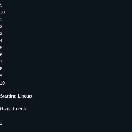
9
10
1
2
3
4
5
6
7
8
9
10
Starting Lineup
Home Lineup
1