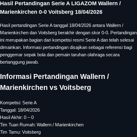
Hasil Pertandingan Serie A LIGAZOM Wallern /
Marienkirchen 0-0 Voitsberg 18/04/2026
Hasil pertandingan Serie A tanggal 18/04/2026 antara Wallern /
Marienkirchen dan Voitsberg berakhir dengan skor 0-0. Pertandingan
ini merupakan bagian dari kompetisi resmi Serie A dan telah selesai
dimainkan. Informasi pertandingan disajikan sebagai referensi bagi
penggemar sepak bola dan pemain taruhan olahraga secara
bertanggung jawab.
Informasi Pertandingan Wallern /
Marienkirchen vs Voitsberg
Kompetisi: Serie A
Tanggal: 18/04/2026
Hasil Akhir: 0 – 0
Tim Tuan Rumah: Wallern / Marienkirchen
Tim Tamu: Voitsberg