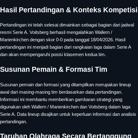
Hasil Pertandingan & Konteks Kompetisi
Pertandingan ini telah selesai dimainkan sebagai bagian dari jadwal
resmi Serie A. Voitsberg berhasil mengalahkan Wallern /
Marienkirchen dengan skor 0-0 pada tanggal 18/04/2026. Hasil
pertandingan ini menjadi bagian dari rangkaian laga dalam Serie A
dan akan mempengaruhi posisi klasemen kedua tim.
Susunan Pemain & Formasi Tim
Susunan pemain dan formasi yang ditampilkan merupakan lineup
awal dari masing-masing tim berdasarkan data pertandingan.
Informasi ini membantu memberikan gambaran strategi yang
digunakan oleh Wallern / Marienkirchen dan Voitsberg dalam laga
Serie A. Data lineup disajikan untuk keperluan informasi dan analisis
pertandingan.
Taruhan Olahraga Secara Bertanggung