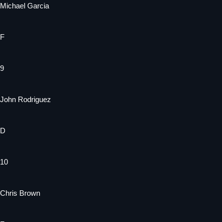
Michael Garcia
F
9
John Rodriguez
D
10
Chris Brown