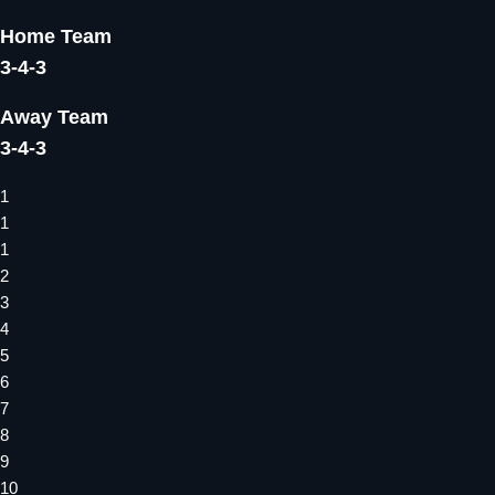
Home Team
3-4-3
Away Team
3-4-3
1
1
1
2
3
4
5
6
7
8
9
10