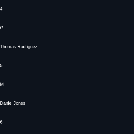
4
G
Thomas Rodriguez
5
M
Daniel Jones
6