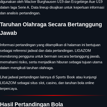
digunakan oleh Wacker Burghausen U19 dan Erzgebirge Aue U19
dalam laga Serie A. Data lineup disajikan untuk keperluan informasi
dan analisis pertandingan.
Taruhan Olahraga Secara Bertanggung
Jawab
Informasi pertandingan yang ditampilkan di halaman ini bertujuan
sebagai referensi jadwal dan data pertandingan. LIGAZOM
mendorong pengguna untuk bermain secara bertanggung jawab,
memahami risiko, serta menjadikan hiburan sebagai tujuan utama
dalam mengikuti taruhan olahraga.
Lihat jadwal pertandingan lainnya di
Sports Book
atau kunjungi
LIGAZOM
sebagai situs slot, casino, dan taruhan bola online
terpercaya.
Hasil Pertandingan Bola