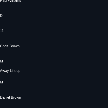
Paul Williams
D
11
Chris Brown
M
Away Lineup
M
Daniel Brown