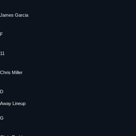
James Garcia
F
11
Chris Miller
D
Away Lineup
G