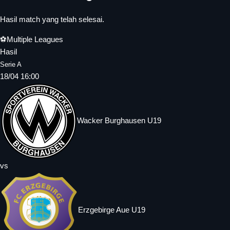
Hasil match yang telah selesai.
⚽
Multiple Leagues
Hasil
Serie A
18/04 16:00
Wacker Burghausen U19
vs
Erzgebirge Aue U19