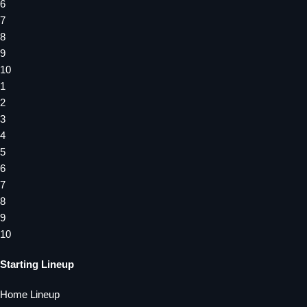
6
7
8
9
10
1
2
3
4
5
6
7
8
9
10
Starting Lineup
Home Lineup