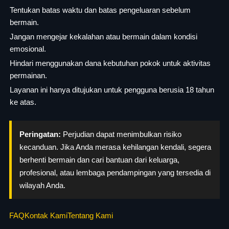
Tentukan batas waktu dan batas pengeluaran sebelum
bermain.
Jangan mengejar kekalahan atau bermain dalam kondisi
emosional.
Hindari menggunakan dana kebutuhan pokok untuk aktivitas
permainan.
Layanan ini hanya ditujukan untuk pengguna berusia 18 tahun
ke atas.
Peringatan:
Perjudian dapat menimbulkan risiko
kecanduan. Jika Anda merasa kehilangan kendali, segera
berhenti bermain dan cari bantuan dari keluarga,
profesional, atau lembaga pendampingan yang tersedia di
wilayah Anda.
FAQ
Kontak Kami
Tentang Kami