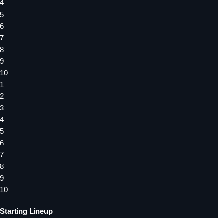
4
5
6
7
8
9
10
1
2
3
4
5
6
7
8
9
10
Starting Lineup