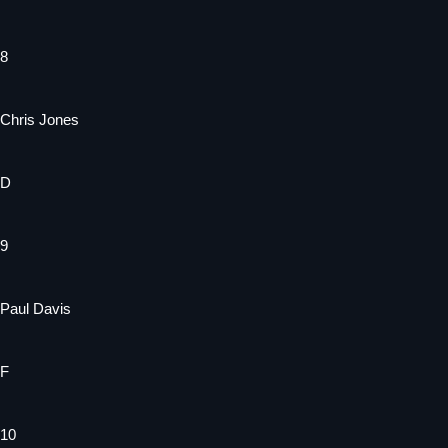
8
Chris Jones
D
9
Paul Davis
F
10