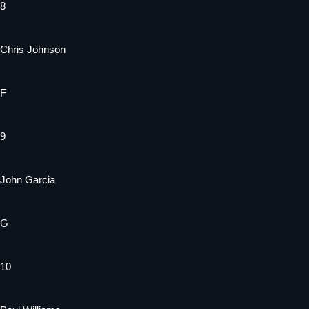
8
Chris Johnson
F
9
John Garcia
G
10