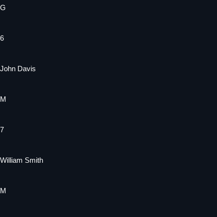
G
6
John Davis
M
7
William Smith
M