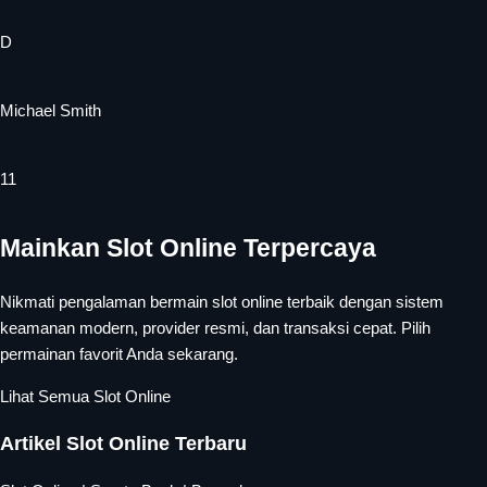
D
Michael Smith
11
Mainkan Slot Online Terpercaya
Nikmati pengalaman bermain slot online terbaik dengan sistem
keamanan modern, provider resmi, dan transaksi cepat. Pilih
permainan favorit Anda sekarang.
Lihat Semua Slot Online
Artikel Slot Online Terbaru