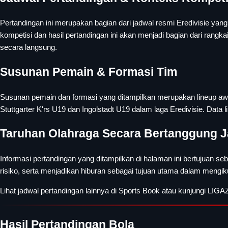
Pertandingan ini merupakan bagian dari jadwal resmi Eredivisie yan
kompetisi dan hasil pertandingan ini akan menjadi bagian dari rangka
secara langsung.
Susunan Pemain & Formasi Tim
Susunan pemain dan formasi yang ditampilkan merupakan lineup awa
Stuttgarter K'rs U19 dan Ingolstadt U19 dalam laga Eredivisie. Data l
Taruhan Olahraga Secara Bertanggung 
Informasi pertandingan yang ditampilkan di halaman ini bertujuan
risiko, serta menjadikan hiburan sebagai tujuan utama dalam mengiku
Lihat jadwal pertandingan lainnya di
Sports Book
atau kunjungi
LIGA
Hasil Pertandingan Bola