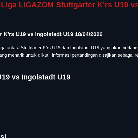
 Liga LIGAZOM Stuttgarter K'rs U19 vs
 K'rs U19 vs Ingolstadt U19 18/04/2026
ga antara Stuttgarter K'rs U19 dan Ingolstadt U19 yang akan berlang
ng menarik untuk diikuti. Informasi pertandingan disajikan sebagai 
U19 vs Ingolstadt U19
si