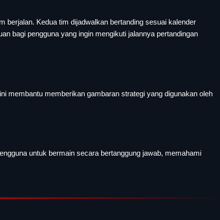
 berjalan. Kedua tim dijadwalkan bertanding sesuai kalender
nduan bagi pengguna yang ingin mengikuti jalannya pertandingan
i ini membantu memberikan gambaran strategi yang digunakan oleh
ng pengguna untuk bermain secara bertanggung jawab, memahami