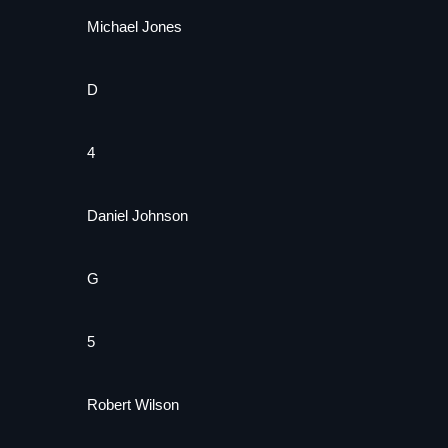
Michael Jones
D
4
Daniel Johnson
G
5
Robert Wilson