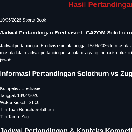
Hasil Pertandinga
10/06/2026
Sports Book
Jadwal Pertandingan Eredivisie LIGAZOM Solothurn
Jadwal pertandingan Eredivisie untuk tanggal 18/04/2026 termasuk l
masuk dalam jadwal pertandingan sepak bola yang menarik untuk diik
jawab.
Informasi Pertandingan Solothurn vs Zu
Kompetisi: Eredivisie
Tanggal: 18/04/2026
Waktu Kickoff: 21:00
Tim Tuan Rumah: Solothurn
Tim Tamu: Zug
Jadwal Pertandingan & Konteks Kompeti