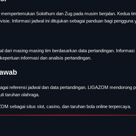
ng mempertemukan Solothurn dan Zug pada musim berjalan. Kedua tim 
ivisie. Informasi jadwal ini ditujukan sebagai panduan bagi pengguna
l dari masing-masing tim berdasarkan data pertandingan. Informas
 keperluan informasi dan analisis pertandingan.
Jawab
 sebagai referensi jadwal dan data pertandingan. LIGAZOM mendoro
ti taruhan olahraga.
ZOM
sebagai situs slot, casino, dan taruhan bola online terpercaya.