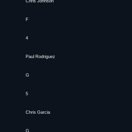
Chris Johnson
F
4
Paul Rodriguez
G
5
Chris Garcia
G