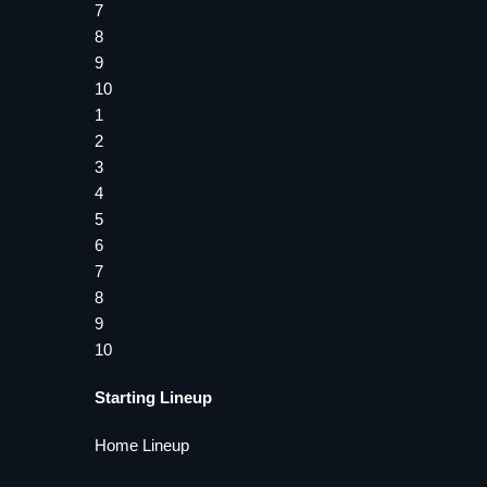
7
8
9
10
1
2
3
4
5
6
7
8
9
10
Starting Lineup
Home Lineup