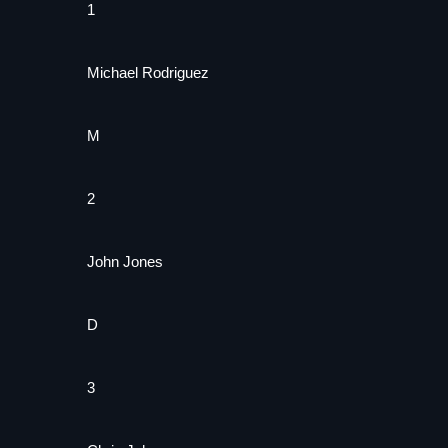
1
Michael Rodriguez
M
2
John Jones
D
3