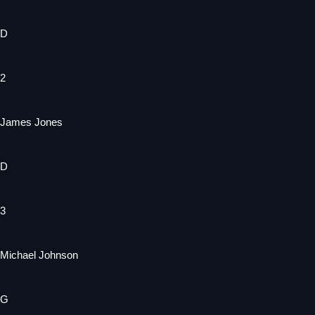
D
2
James Jones
D
3
Michael Johnson
G