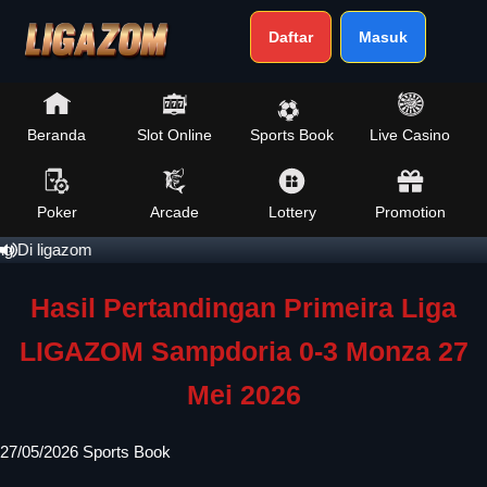
Daftar
Masuk
Beranda
Slot Online
Sports Book
Live Casino
Poker
Arcade
Lottery
Promotion
 ligazom
Hasil Pertandingan Primeira Liga
LIGAZOM Sampdoria 0-3 Monza 27
Mei 2026
27/05/2026
Sports Book