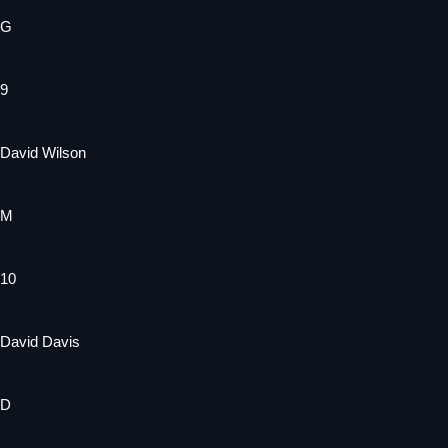
G
9
David Wilson
M
10
David Davis
D