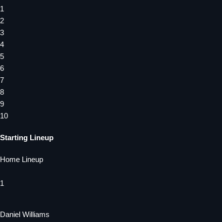
1
2
3
4
5
6
7
8
9
10
Starting Lineup
Home Lineup
1
Daniel Williams