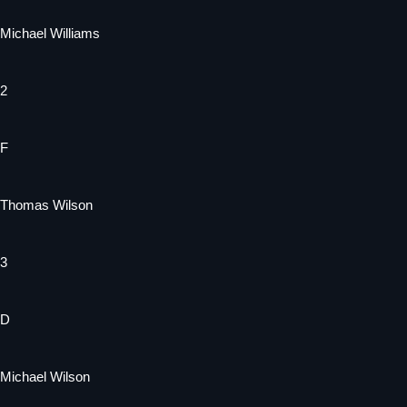
Michael Williams
2
F
Thomas Wilson
3
D
Michael Wilson