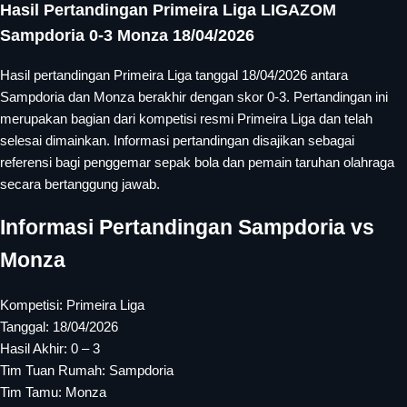
Hasil Pertandingan Primeira Liga LIGAZOM
Sampdoria 0-3 Monza 18/04/2026
Hasil pertandingan Primeira Liga tanggal 18/04/2026 antara
Sampdoria dan Monza berakhir dengan skor 0-3. Pertandingan ini
merupakan bagian dari kompetisi resmi Primeira Liga dan telah
selesai dimainkan. Informasi pertandingan disajikan sebagai
referensi bagi penggemar sepak bola dan pemain taruhan olahraga
secara bertanggung jawab.
Informasi Pertandingan Sampdoria vs
Monza
Kompetisi: Primeira Liga
Tanggal: 18/04/2026
Hasil Akhir: 0 – 3
Tim Tuan Rumah: Sampdoria
Tim Tamu: Monza