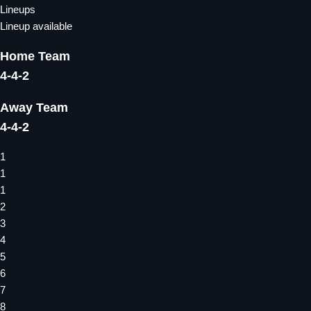
Lineups
Lineup available
Home Team
4-4-2
Away Team
4-4-2
1
1
1
2
3
4
5
6
7
8