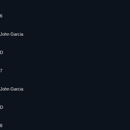
6
John Garcia
D
7
John Garcia
D
8