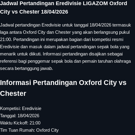
Jadwal Pertandingan Eredivisie LIGAZOM Oxford
City vs Chester 18/04/2026
Jadwal pertandingan Eredivisie untuk tanggal 18/04/2026 termasuk
laga antara Oxford City dan Chester yang akan berlangsung pukul
21:00. Pertandingan ini merupakan bagian dari kompetisi resmi
Eredivisie dan masuk dalam jadwal pertandingan sepak bola yang
menarik untuk diikuti. Informasi pertandingan disajikan sebagai
referensi bagi penggemar sepak bola dan pemain taruhan olahraga
secara bertanggung jawab.
Informasi Pertandingan Oxford City vs
Chester
Kompetisi: Eredivisie
Tanggal: 18/04/2026
Waktu Kickoff: 21:00
Tim Tuan Rumah: Oxford City