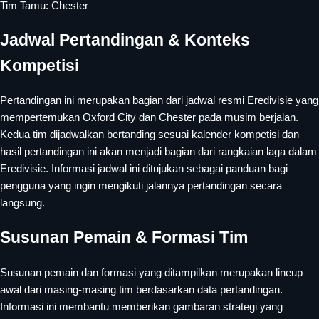
Tim Tamu: Chester
Jadwal Pertandingan & Konteks
Kompetisi
Pertandingan ini merupakan bagian dari jadwal resmi Eredivisie yang
mempertemukan Oxford City dan Chester pada musim berjalan.
Kedua tim dijadwalkan bertanding sesuai kalender kompetisi dan
hasil pertandingan ini akan menjadi bagian dari rangkaian laga dalam
Eredivisie. Informasi jadwal ini ditujukan sebagai panduan bagi
pengguna yang ingin mengikuti jalannya pertandingan secara
langsung.
Susunan Pemain & Formasi Tim
Susunan pemain dan formasi yang ditampilkan merupakan lineup
awal dari masing-masing tim berdasarkan data pertandingan.
Informasi ini membantu memberikan gambaran strategi yang