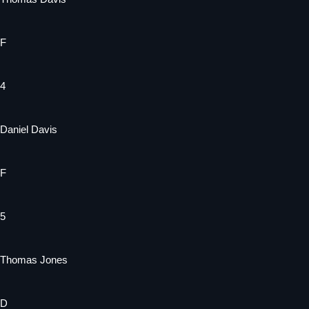
F
4
Daniel Davis
F
5
Thomas Jones
D