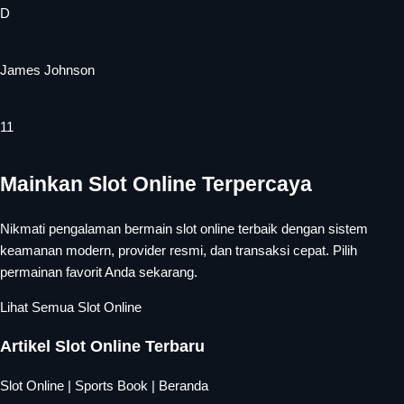
D
James Johnson
11
Mainkan Slot Online Terpercaya
Nikmati pengalaman bermain slot online terbaik dengan sistem
keamanan modern, provider resmi, dan transaksi cepat. Pilih
permainan favorit Anda sekarang.
Lihat Semua Slot Online
Artikel Slot Online Terbaru
Slot Online
|
Sports Book
|
Beranda