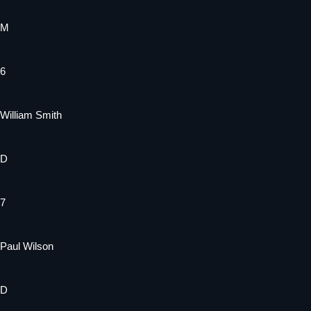
M
6
William Smith
D
7
Paul Wilson
D