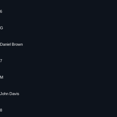
6
G
Daniel Brown
7
M
John Davis
8