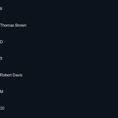
8
Thomas Brown
D
9
Robert Davis
M
10