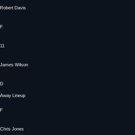
Robert Davis
F
11
James Wilson
D
Away Lineup
F
Chris Jones