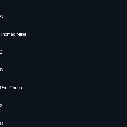
G
Thomas Miller
2
D
Paul Garcia
3
D