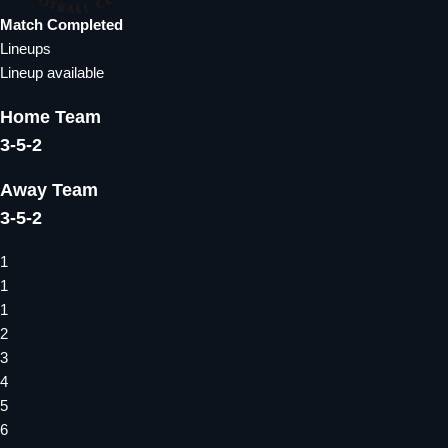
Match Completed
Lineups
Lineup available
Home Team
3-5-2
Away Team
3-5-2
1
1
1
2
3
4
5
6