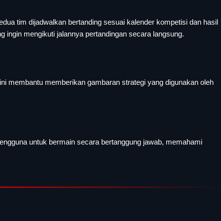
ua tim dijadwalkan bertanding sesuai kalender kompetisi dan hasil
ng ingin mengikuti jalannya pertandingan secara langsung.
i ini membantu memberikan gambaran strategi yang digunakan oleh
ng pengguna untuk bermain secara bertanggung jawab, memahami