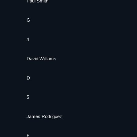
Paul Smith
G
4
David Williams
D
5
James Rodriguez
F