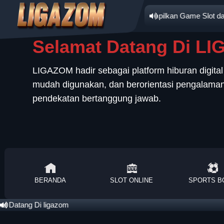
tahuan : Situs Resmi Menampilkan Game Slot dan Result Update To
Selamat Datang Di
LI
LIGAZOM hadir sebagai platform hiburan digital 
mudah digunakan, dan berorientasi pengalam
pendekatan bertanggung jawab.
BERANDA
SLOT ONLINE
SPORTS B
atang Di ligazom