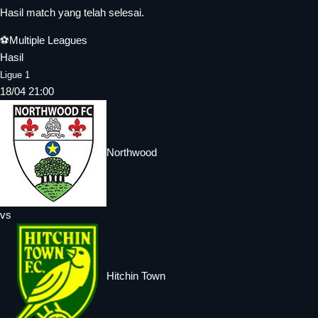
Hasil match yang telah selesai.
⚽
Multiple Leagues
Hasil
Ligue 1
18/04 21:00
Northwood
vs
Hitchin Town