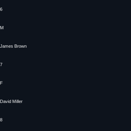
6
M
James Brown
7
F
David Miller
8