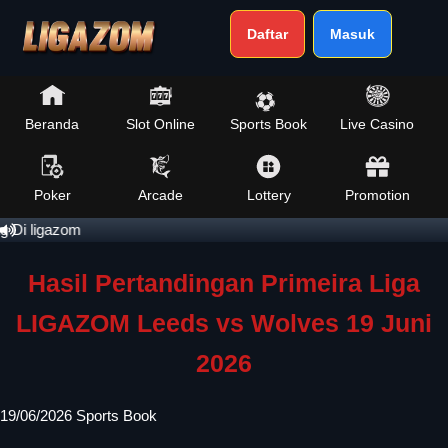
Daftar
Masuk
Beranda
Slot Online
Sports Book
Live Casino
Poker
Arcade
Lottery
Promotion
ligazom
Hasil Pertandingan Primeira Liga
LIGAZOM Leeds vs Wolves 19 Juni
2026
19/06/2026
Sports Book