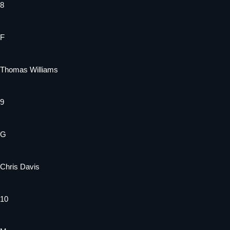
8
F
Thomas Williams
9
G
Chris Davis
10