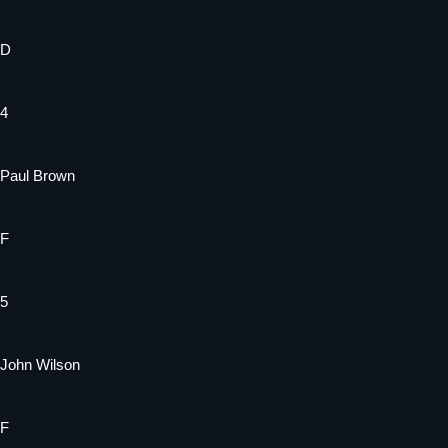
D
4
Paul Brown
F
5
John Wilson
F