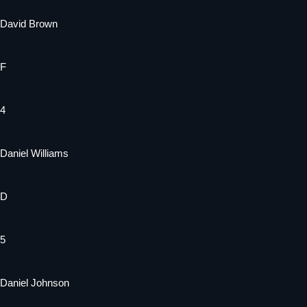
David Brown
F
4
Daniel Williams
D
5
Daniel Johnson