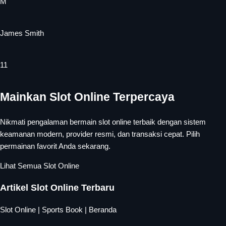
M
James Smith
11
Mainkan Slot Online Terpercaya
Nikmati pengalaman bermain slot online terbaik dengan sistem
keamanan modern, provider resmi, dan transaksi cepat. Pilih
permainan favorit Anda sekarang.
Lihat Semua Slot Online
Artikel Slot Online Terbaru
Slot Online
|
Sports Book
|
Beranda