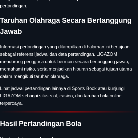
pertandingan.
Taruhan Olahraga Secara Bertanggung
Jawab
Informasi pertandingan yang ditampilkan di halaman ini bertujuan
sebagai referensi jadwal dan data pertandingan. LIGAZOM
mendorong pengguna untuk bermain secara bertanggung jawab,
memahami risiko, serta menjadikan hiburan sebagai tujuan utama
dalam mengikuti taruhan olahraga.
Lihat jadwal pertandingan lainnya di
Sports Book
atau kunjungi
LIGAZOM
sebagai situs slot, casino, dan taruhan bola online
terpercaya.
Hasil Pertandingan Bola