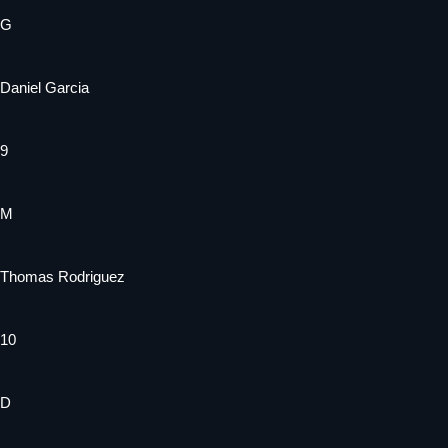
G
Daniel Garcia
9
M
Thomas Rodriguez
10
D