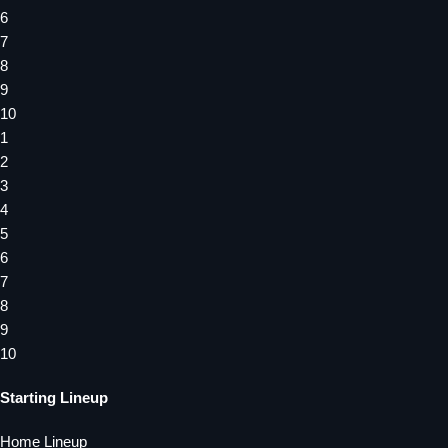
6
7
8
9
10
1
2
3
4
5
6
7
8
9
10
Starting Lineup
Home Lineup