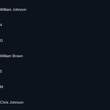
William Johnson
4
G
William Brown
5
M
Chris Johnson