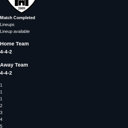
Match Completed
Lineups
Lineup available
Home Team
4-4-2
Away Team
4-4-2
1
1
1
2
3
4
5