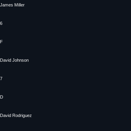
James Miller
6
F
David Johnson
7
D
David Rodriguez