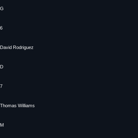
G
6
David Rodriguez
D
7
Thomas Williams
M