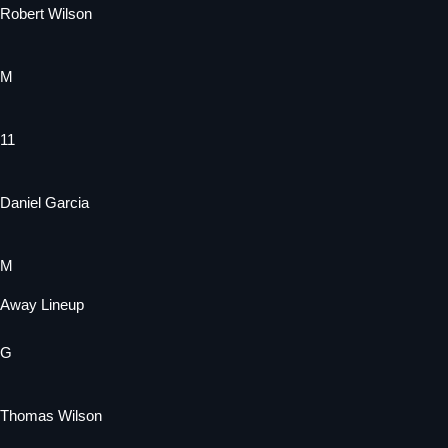
Robert Wilson
M
11
Daniel Garcia
M
Away Lineup
G
Thomas Wilson