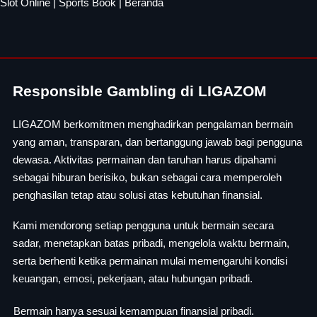
Slot Online
|
Sports Book
|
Beranda
Responsible Gambling di LIGAZOM
LIGAZOM berkomitmen menghadirkan pengalaman bermain
yang aman, transparan, dan bertanggung jawab bagi pengguna
dewasa. Aktivitas permainan dan taruhan harus dipahami
sebagai hiburan berisiko, bukan sebagai cara memperoleh
penghasilan tetap atau solusi atas kebutuhan finansial.
Kami mendorong setiap pengguna untuk bermain secara
sadar, menetapkan batas pribadi, mengelola waktu bermain,
serta berhenti ketika permainan mulai memengaruhi kondisi
keuangan, emosi, pekerjaan, atau hubungan pribadi.
Bermain hanya sesuai kemampuan finansial pribadi.