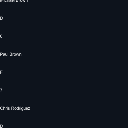
Michael Brown
D
6
Paul Brown
F
7
Chris Rodriguez
D