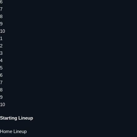
6
7
8
9
10
1
2
3
4
5
6
7
8
9
10
Starting Lineup
Home Lineup