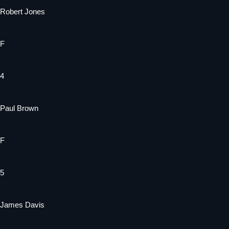
Robert Jones
F
4
Paul Brown
F
5
James Davis