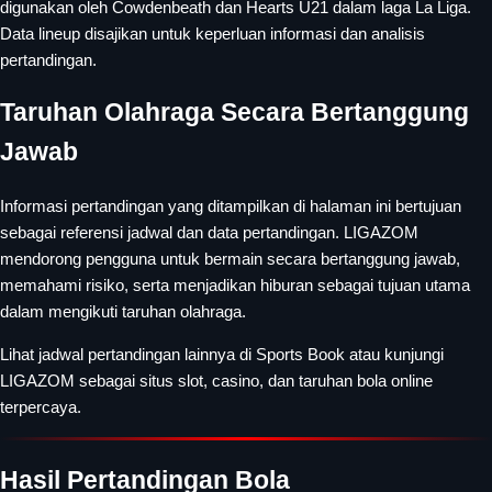
digunakan oleh Cowdenbeath dan Hearts U21 dalam laga La Liga.
Data lineup disajikan untuk keperluan informasi dan analisis
pertandingan.
Taruhan Olahraga Secara Bertanggung
Jawab
Informasi pertandingan yang ditampilkan di halaman ini bertujuan
sebagai referensi jadwal dan data pertandingan. LIGAZOM
mendorong pengguna untuk bermain secara bertanggung jawab,
memahami risiko, serta menjadikan hiburan sebagai tujuan utama
dalam mengikuti taruhan olahraga.
Lihat jadwal pertandingan lainnya di
Sports Book
atau kunjungi
LIGAZOM
sebagai situs slot, casino, dan taruhan bola online
terpercaya.
Hasil Pertandingan Bola