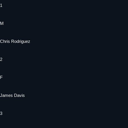
1
M
Chris Rodriguez
2
F
James Davis
3