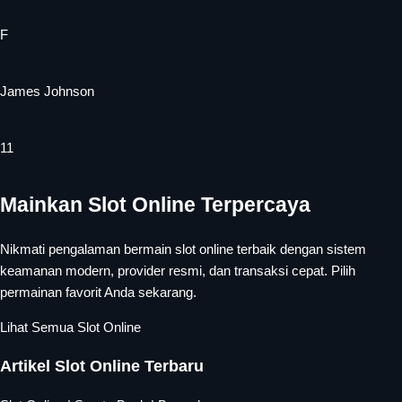
F
James Johnson
11
Mainkan Slot Online Terpercaya
Nikmati pengalaman bermain slot online terbaik dengan sistem
keamanan modern, provider resmi, dan transaksi cepat. Pilih
permainan favorit Anda sekarang.
Lihat Semua Slot Online
Artikel Slot Online Terbaru