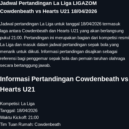
Jadwal Pertandingan La Liga LIGAZOM
Cowdenbeath vs Hearts U21 18/04/2026
Jadwal pertandingan La Liga untuk tanggal 18/04/2026 termasuk
laga antara Cowdenbeath dan Hearts U21 yang akan berlangsung
pukul 21:00. Pertandingan ini merupakan bagian dari kompetisi resmi
La Liga dan masuk dalam jadwal pertandingan sepak bola yang
menarik untuk diikuti. Informasi pertandingan disajikan sebagai
referensi bagi penggemar sepak bola dan pemain taruhan olahraga
secara bertanggung jawab.
Informasi Pertandingan Cowdenbeath vs
Hearts U21
Kompetisi: La Liga
Tanggal: 18/04/2026
Waktu Kickoff: 21:00
Tim Tuan Rumah: Cowdenbeath