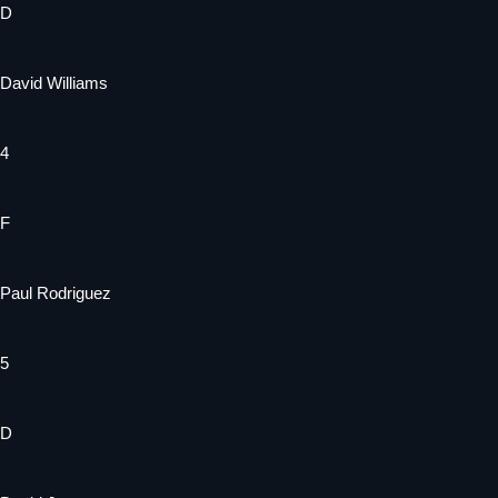
D
David Williams
4
F
Paul Rodriguez
5
D