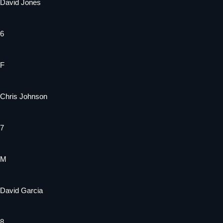
David Jones
6
F
Chris Johnson
7
M
David Garcia
8